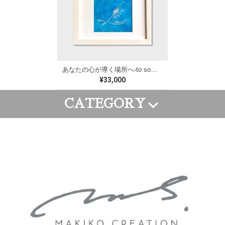
あなたの心が導く場所へ-to somewhere your heart leads/約W250×H250mm【M192】
¥33,000
CATEGORY
FRAME ART
CANVAS ART
WALL PAINTING
GOODS
ORDER ART
APPAREL