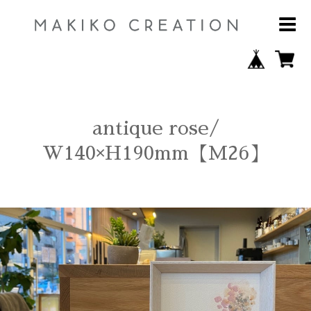
antique rose/
W140×H190mm【M26】