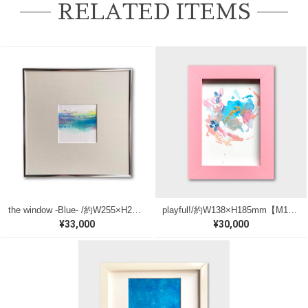
RELATED ITEMS
the window -Blue- /約W255×H255mm【M118】
playful!/約W138×H185mm【M182】
¥33,000
¥30,000