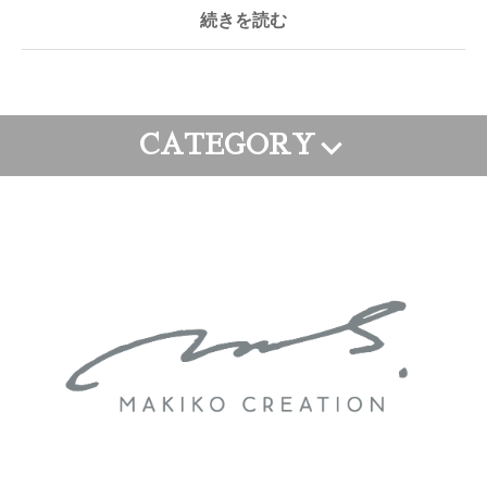
続きを読む
CATEGORY
FRAME ART
CANVAS ART
WALL PAINTING
GOODS
ORDER ART
APPAREL