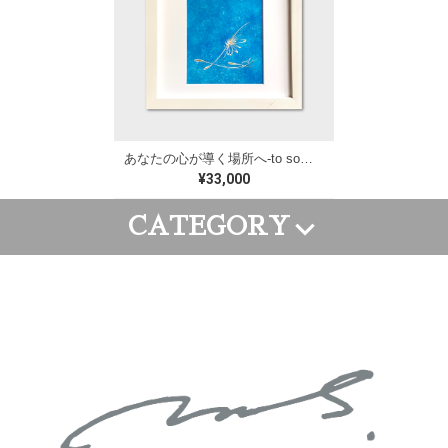
あなたの心が導く場所へ-to somewhere your heart leads/約W250×H250mm【M192】
¥33,000
CATEGORY
FRAME ART
CANVAS ART
WALL PAINTING
GOODS
ORDER ART
APPAREL