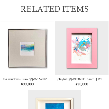
RELATED ITEMS
the window -Blue- /約W255×H255mm【M118】
playful!/約W138×H185mm【M182】
¥33,000
¥30,000