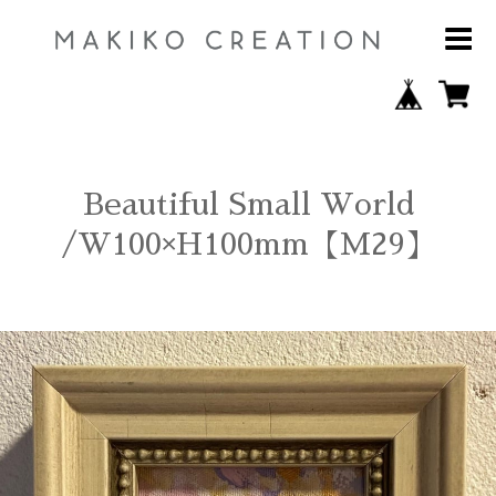
Beautiful Small World
/W100×H100mm【M29】