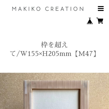
枠を超え
て/W155×H205mm【M47】