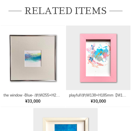
RELATED ITEMS
the window -Blue- /約W255×H255mm【M118】
playful!/約W138×H185mm【M182】
¥33,000
¥30,000