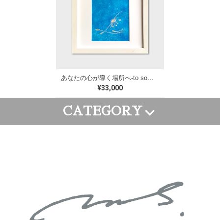
あなたの心が導く場所へ-to somewhere your heart leads/約W250×H250mm【M192】
¥33,000
CATEGORY
FRAME ART
CANVAS ART
WALL PAINTING
GOODS
ORDER ART
APPAREL