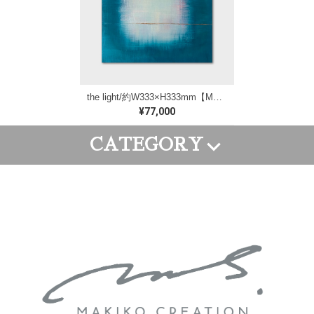
the light/約W333×H333mm【M176】
¥77,000
CATEGORY
FRAME ART
CANVAS ART
WALL PAINTING
GOODS
ORDER ART
APPAREL