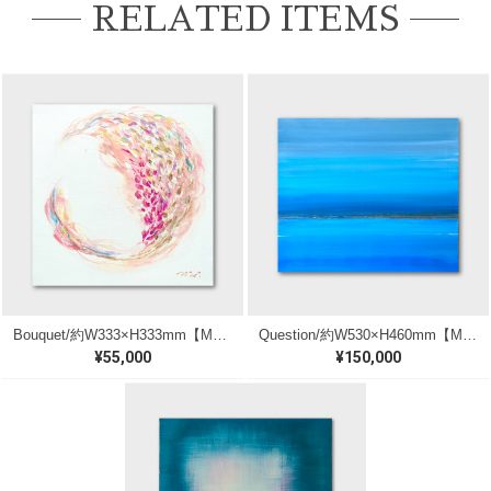
RELATED ITEMS
Bouquet/約W333×H333mm【M161】
Question/約W530×H460mm【M171】
¥55,000
¥150,000