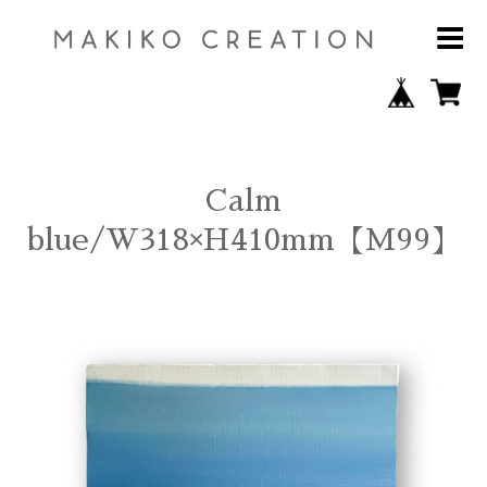
Calm
blue/W318×H410mm【M99】