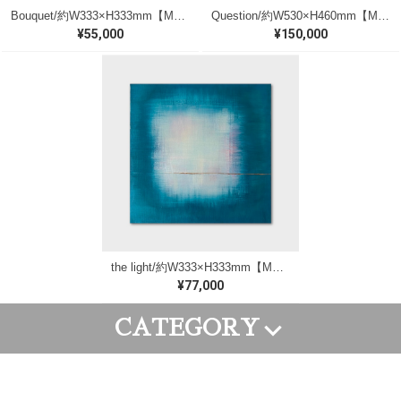
Bouquet/約W333×H333mm【M161】
Question/約W530×H460mm【M171】
¥55,000
¥150,000
the light/約W333×H333mm【M176】
¥77,000
CATEGORY
FRAME ART
CANVAS ART
WALL PAINTING
GOODS
ORDER ART