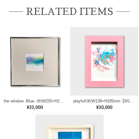
RELATED ITEMS
the window -Blue- /約W255×H255mm【M118】
playful!/約W138×H185mm【M182】
¥33,000
¥30,000