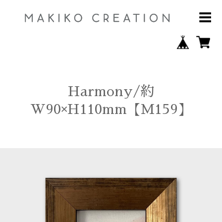
Harmony/約
W90×H110mm【M159】