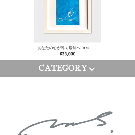
あなたの心が導く場所へ-to somewhere your heart leads/約W250×H250mm【M192】
¥33,000
CATEGORY
FRAME ART
CANVAS ART
WALL PAINTING
GOODS
ORDER ART
APPAREL