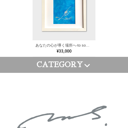
あなたの心が導く場所へ-to somewhere your heart leads/約W250×H250mm【M192】
¥33,000
CATEGORY
FRAME ART
CANVAS ART
WALL PAINTING
GOODS
ORDER ART
APPAREL