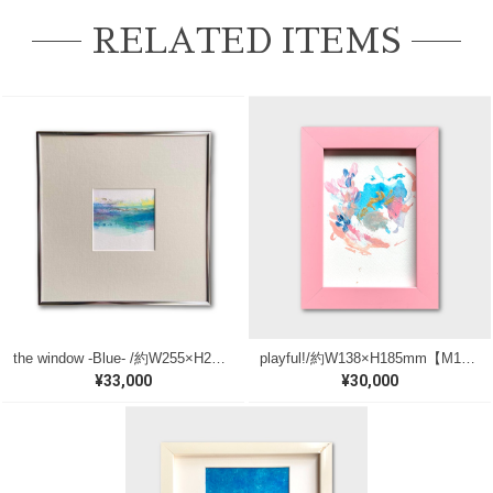
RELATED ITEMS
the window -Blue- /約W255×H255mm【M118】
playful!/約W138×H185mm【M182】
¥33,000
¥30,000