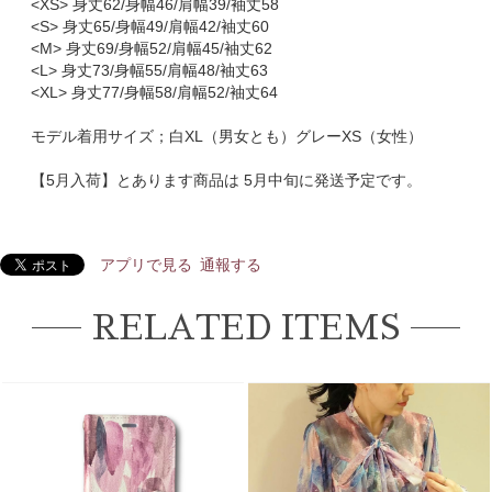
<XS> 身丈62/身幅46/肩幅39/袖丈58
<S> 身丈65/身幅49/肩幅42/袖丈60
<M> 身丈69/身幅52/肩幅45/袖丈62
<L> 身丈73/身幅55/肩幅48/袖丈63
<XL> 身丈77/身幅58/肩幅52/袖丈64
モデル着用サイズ；白XL（男女とも）グレーXS（女性）
【5月入荷】とあります商品は 5月中旬に発送予定です。
アプリで見る
通報する
RELATED ITEMS