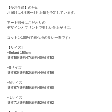
【受注生産】のため
お届けは4月末〜5月上旬を予定しています。
アート部分はこだわりの
デザインとプリントで美しい仕上がりに。
コットン100%で着心地の良い一着です♪
【サイズ】
◉Enfant 150cm
身丈58/身幅47/肩幅40/袖丈53
◉Sサイズ
身丈63/身幅52/肩幅44/袖丈56
◉Mサイズ
身丈67/身幅55/肩幅48/袖丈60
◉ Lサイズ
身丈71/身幅58/肩幅52/袖丈62